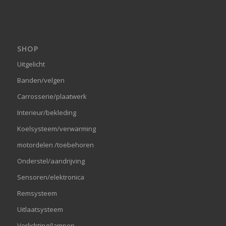
SHOP
Uitgelicht
Banden/velgen
Carrosserie/plaatwerk
Interieur/bekleding
Koelsysteem/verwarming
motordelen /toebehoren
Onderstel/aandrijving
Sensoren/elektronica
Remsysteem
Uitlaatsysteem
Verlichting/lampen