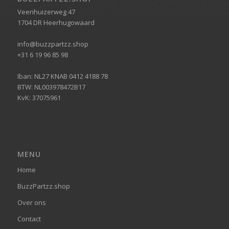
Veenhuizerweg 47
1704 DR Heerhugowaard
info@buzzpartzz.shop
+31 6 19 96 85 98
Iban: NL27 KNAB 0412 4188 78
BTW: NL003978472B17
KvK: 37075961
MENU
Home
BuzzPartzz.shop
Over ons
Contact