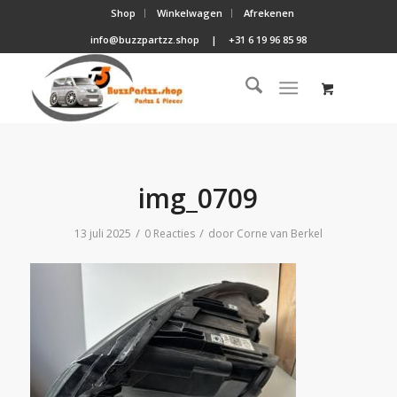
Shop
Winkelwagen
Afrekenen
info@buzzpartzz.shop
|
+31 6 19 96 85 98
img_0709
/
/
13 juli 2025
0 Reacties
door
Corne van Berkel