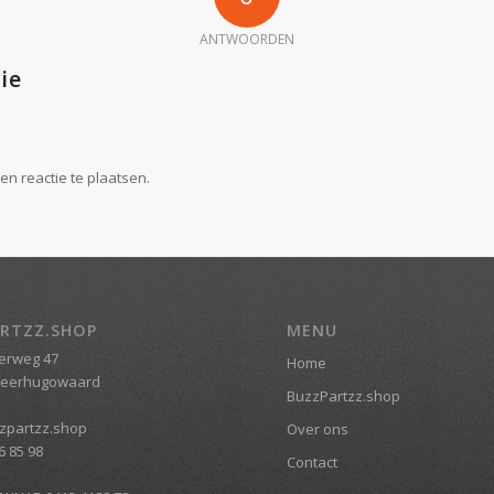
ANTWOORDEN
ie
n reactie te plaatsen.
RTZZ.SHOP
MENU
erweg 47
Home
Heerhugowaard
BuzzPartzz.shop
zpartzz.shop
Over ons
6 85 98
Contact