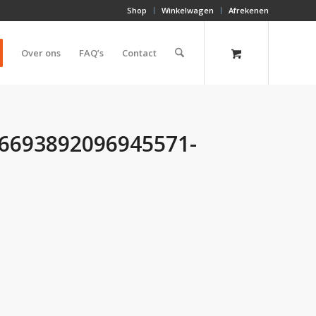
Shop
Winkelwagen
Afrekenen
Over ons
FAQ’s
Contact
76693892096945571-