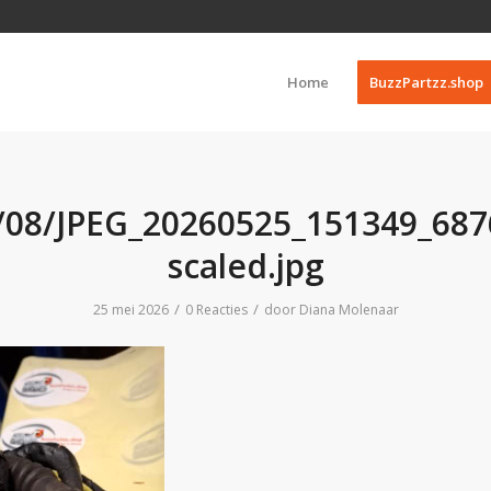
Home
BuzzPartzz.shop
/08/JPEG_20260525_151349_68
scaled.jpg
/
/
25 mei 2026
0 Reacties
door
Diana Molenaar