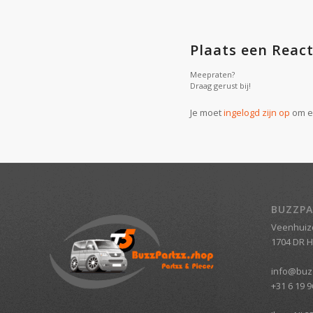
Plaats een React
Meepraten?
Draag gerust bij!
Je moet
ingelogd zijn op
om ee
BUZZPA
Veenhuiz
1704 DR 
info@buz
+31 6 19 9