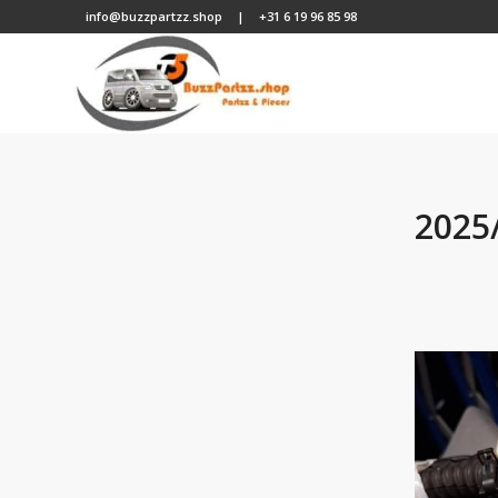
info@buzzpartzz.shop
|
+31 6 19 96 85 98
2025