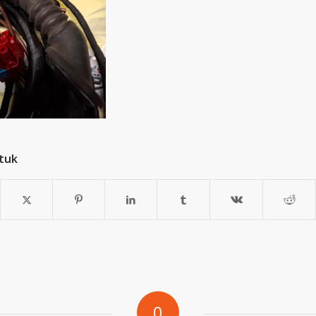
stuk
0