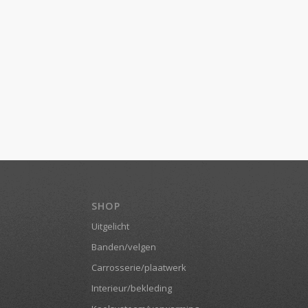
SHOP
Uitgelicht
Banden/velgen
Carrosserie/plaatwerk
Interieur/bekleding