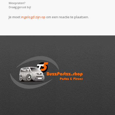
Meepraten?
Draag gerust bij!
Je moet
ingelogd zijn op
om een reactie te plaatsen.