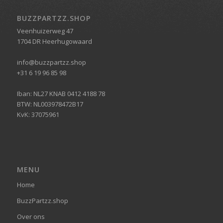
BUZZPARTZZ.SHOP
Veenhuizerweg 47
1704 DR Heerhugowaard
info@buzzpartzz.shop
+31 6 19 96 85 98
Iban: NL27 KNAB 0412 4188 78
BTW: NL003978472B17
KvK: 37075961
MENU
Home
BuzzPartzz.shop
Over ons