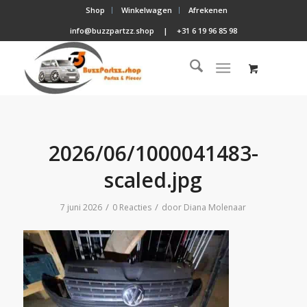
Shop
Winkelwagen
Afrekenen
info@buzzpartzz.shop
|
+31 6 19 96 85 98
2026/06/1000041483-
scaled.jpg
/
/
7 juni 2026
0 Reacties
door
Diana Molenaar