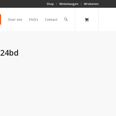
Shop
Winkelwagen
Afrekenen
Over ons
FAQ’s
Contact
a24bd