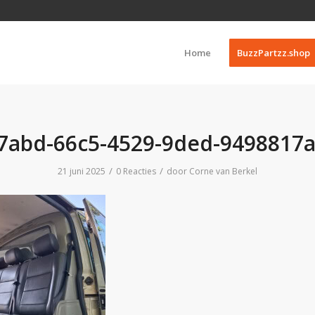
Home
BuzzPartzz.shop
7abd-66c5-4529-9ded-9498817
/
/
21 juni 2025
0 Reacties
door
Corne van Berkel