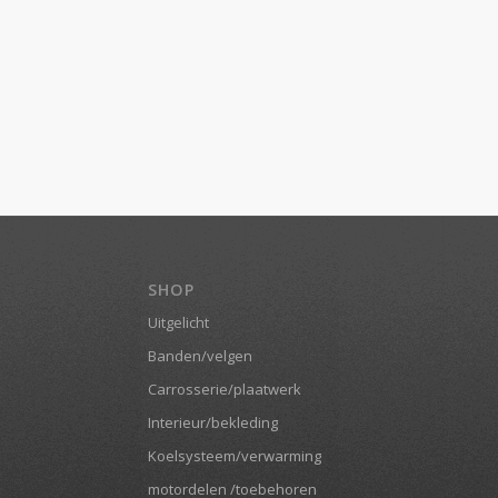
SHOP
Uitgelicht
Banden/velgen
Carrosserie/plaatwerk
Interieur/bekleding
Koelsysteem/verwarming
motordelen /toebehoren