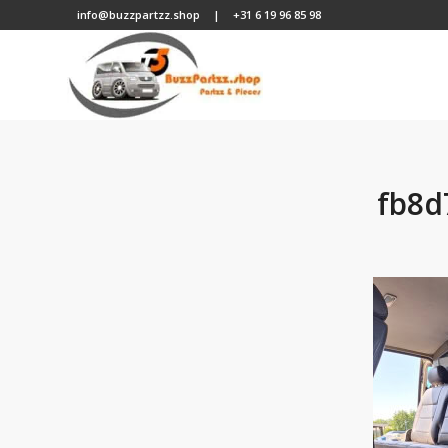
info@buzzpartzz.shop
|
+31 6 19 96 85 98
fb8d