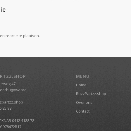
ie
n reactie te plaatsen.
RTZZ.SHOP
MENU
erweg 47
Home
Heerhugowaard
BuzzPartzz.shop
zpartzz.shop
Over ons
6 85 98
Contact
7 KNAB 0412 4188 78
03978472B17