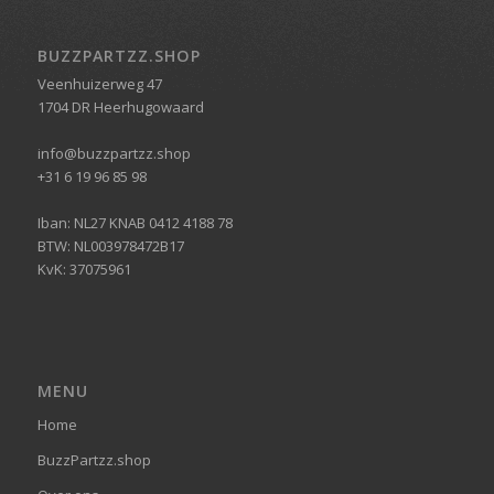
BUZZPARTZZ.SHOP
Veenhuizerweg 47
1704 DR Heerhugowaard
info@buzzpartzz.shop
+31 6 19 96 85 98
Iban: NL27 KNAB 0412 4188 78
BTW: NL003978472B17
KvK: 37075961
MENU
Home
BuzzPartzz.shop