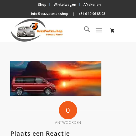
Shop
Winkelwagen
Afrekenen
info@buzzpartzz.shop
|
+31 6 19 96 85 98
0
ANTWOORDEN
Plaats een Reactie