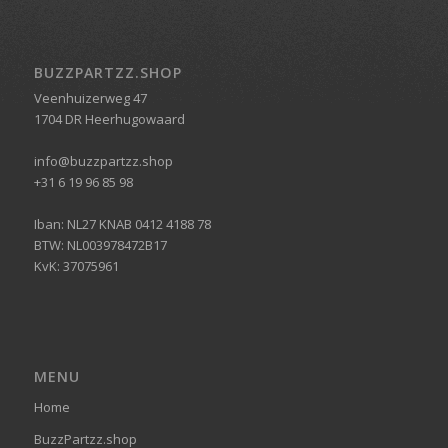
BUZZPARTZZ.SHOP
Veenhuizerweg 47
1704 DR Heerhugowaard
info@buzzpartzz.shop
+31 6 19 96 85 98
Iban: NL27 KNAB 0412 4188 78
BTW: NL003978472B17
KvK: 37075961
MENU
Home
BuzzPartzz.shop