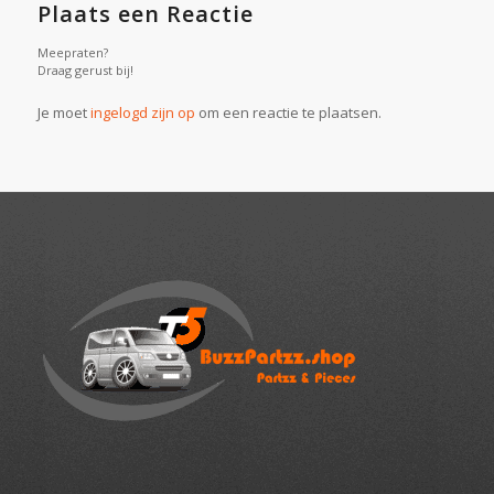
Plaats een Reactie
Meepraten?
Draag gerust bij!
Je moet
ingelogd zijn op
om een reactie te plaatsen.