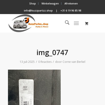
Shop
Winkelwagen
Afrekenen
info@buzzpartzz.shop
|
+31 6 19 96 85 98
img_0747
/
/
13 juli 2025
0 Reacties
door
Corne van Berkel