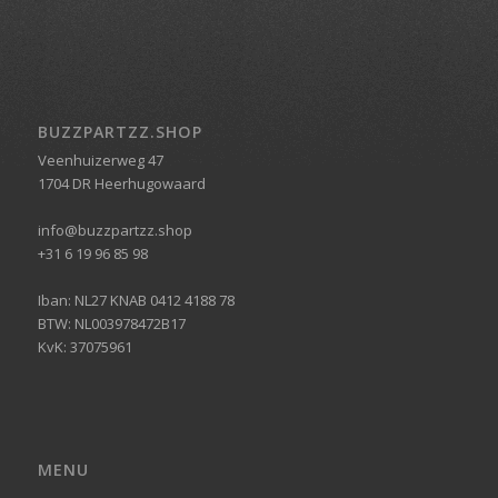
BUZZPARTZZ.SHOP
Veenhuizerweg 47
1704 DR Heerhugowaard
info@buzzpartzz.shop
+31 6 19 96 85 98
Iban: NL27 KNAB 0412 4188 78
BTW: NL003978472B17
KvK: 37075961
MENU