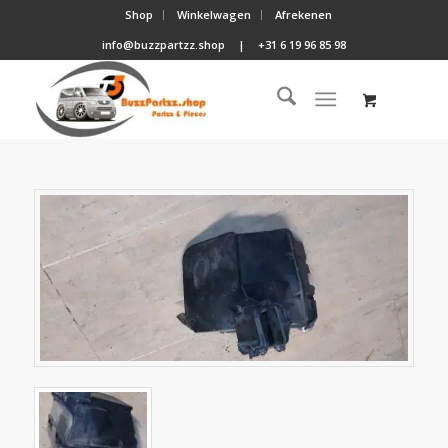
Shop
Winkelwagen
Afrekenen
info@buzzpartzz.shop
|
+31 6 19 96 85 98