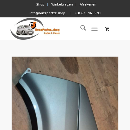
Shop
Winkelwagen
Afrekenen
info@buzzpartzz.shop
|
+31 6 19 96 85 98