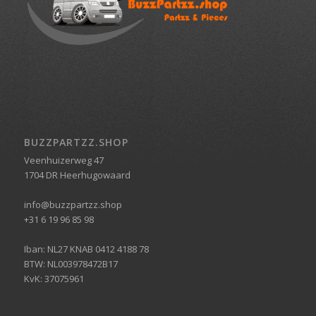
BUZZPARTZZ.SHOP
Veenhuizerweg 47
1704 DR Heerhugowaard
info@buzzpartzz.shop
+31 6 19 96 85 98
Iban: NL27 KNAB 0412 4188 78
BTW: NL003978472B17
KvK: 37075961