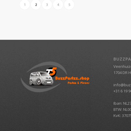
1
2
3
4
5
BUZZPA
Veenhuiz
1704 DR 
info@buz
+31 6 19 9
Iban: NL2
BTW: NL0
KvK: 3707