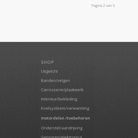
Pagina 2 van 5
SHOP
Uitgelicht
Banden/velgen
Carrosserie/plaatwerk
Interieur/bekleding
Koelsysteem/verwarming
motordelen /toebehoren
Onderstel/aandrijving
Sensoren/elektronica