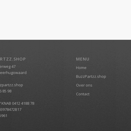
RTZZ.SHOP
MENU
erweg 47
Home
Heerhugowaard
BuzzPartzz.shop
zpartzz.shop
Over ons
6 85 98
Contact
7 KNAB 0412 4188 78
03978472B17
5961