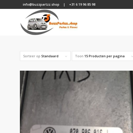
info@buzzpartzz.shop
|
+31 6 19 96 85 98
Sorteer op
Standaard
Toon
15 Producten per pagina