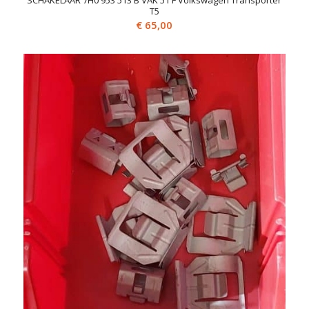
SCHAKELAAR 7H0 953 513 B VAK 51 F Volkswagen Transporter
T5
€
65,00