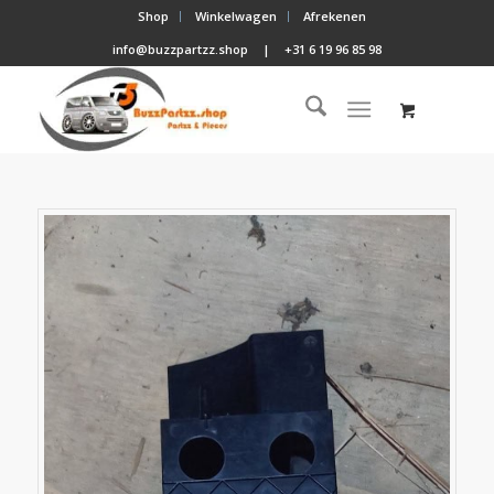
Shop
Winkelwagen
Afrekenen
info@buzzpartzz.shop
|
+31 6 19 96 85 98