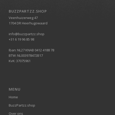
BUZZPARTZZ.SHOP
Veenhuizerweg 47
1704 DR Heerhugowaard
info@buzzpartzz.shop
+31 6 19 96 85 98
Iban: NL27 KNAB 0412 4188 78
BTW: NL003978472B17
KvK: 37075961
MENU
Home
BuzzPartzz.shop
Over ons